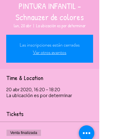
PINTURA INFANTIL -
Schnauzer de colores
lun, 20 abr
  |  
La ubicación es por determinar
Las inscripciones están cerradas
Ver otros eventos
Time & Location
20 abr 2020, 16:20 – 18:20
La ubicación es por determinar
Tickets
Venta finalizada