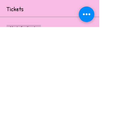
Tickets
Venta finalizada
Tipo de entrada
PINTAR SU MASCOTA
Se proporcionarán todos los materiales.
Precio
60,00 AUD
Share This Event