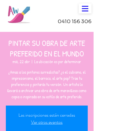
0410 156 306
PINTAR SU OBRA DE ARTE
PREFERIDO EN EL MUNDO
mié, 22 abr
  |  
La ubicación es por determinar
¿Amas a los pintores surrealistas? ¿o el cubismo, el
impresionismo, el barroco, el arte pop? Trae tu
preferencia y pintarás tu versión. Un artista lo
llevará a archivar una obra de arte maravillosa como
copia o inspirada en su estilo de arte preferido.
Las inscripciones están cerradas
Ver otros eventos