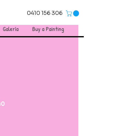
0410 156 306
Galería
Buy a Painting
mo