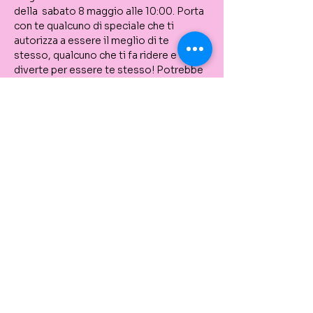
della 
 sabato 8 maggio alle 10:00. Porta 
con te qualcuno di speciale che ti 
autorizza a essere il meglio di te 
stesso, qualcuno che ti fa ridere e che ti 
diverte per essere te stesso! Potrebbe 
essere tua madre, tuo figlio, il tuo 
migliore amico (o tutti i tuoi amici), il 
tuo partner, tuo fratello, tuo nonno o 
tutti i precedenti! Sono una persona 
speciale per te e ti divertirai 
moltissimo!
festa della mamma 
offrendo lezioni di pittura per la mamma 
e gli altri
 Tutte le forniture d'arte, l'attrezzatura e 
uno spuntino sono inclusi nel prezzo.
Share This Event