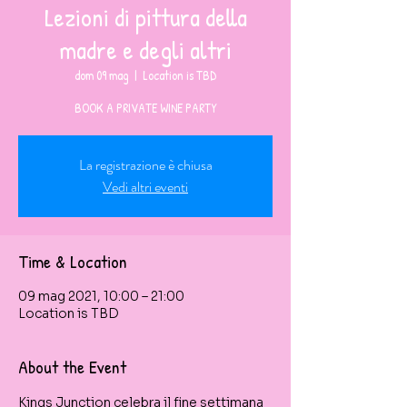
Lezioni di pittura della
madre e degli altri
dom 09 mag
  |  
Location is TBD
BOOK A PRIVATE WINE PARTY
La registrazione è chiusa
Vedi altri eventi
Time & Location
09 mag 2021, 10:00 – 21:00
Location is TBD
About the Event
Kings Junction celebra il fine settimana 